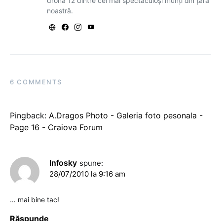
dronă 12 dintre cei mai spectaculoși munți din țara
noastră.
6 COMMENTS
Pingback:
A.Dragos Photo - Galeria foto pesonala -
Page 16 - Craiova Forum
Infosky
spune:
28/07/2010 la 9:16 am
… mai bine tac!
Răspunde