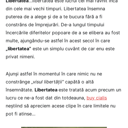
Libertatea
…libertatea este lucrul cel mai râvnit încă
din cele mai vechi timpuri. Libertatea însemna
puterea de a alege şi de a te bucura fără a fi
constrâns de împrejurări. De-a lungul timpului
încercările diferitelor popoare de a se elibera au fost
multe, ajungându-se astfel în acest secol în care
„libertatea”
este un simplu cuvânt de car enu este
privat nimeni.
Ajunşi astfel în momentul în care nimic nu ne
constrânge
„visul libertăţii”
capătă o altă
însemnătate.
Libertatea
este tratată acum precum un
lucru ce ne-a fost dat din totdeauna,
buy cialis
neştiind să apreciem acese clipe în care limitele nu
pot fi atinse…