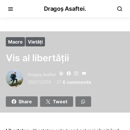
Dragoș Asaftei.
Macro
Vietăţi
Vis al libertăţii
Dragoş Asaftei
28/07/2010
6 comments
Share
Tweet