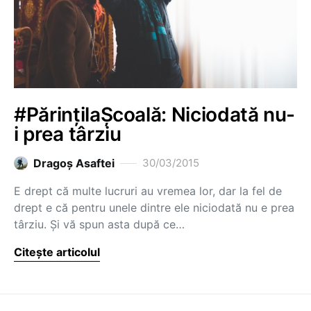
#PărințilaȘcoală: Niciodată nu-
i prea târziu
Dragoş Asaftei
30/03/2015
E drept că multe lucruri au vremea lor, dar la fel de
drept e că pentru unele dintre ele niciodată nu e prea
târziu. Și vă spun asta după ce…
Citește articolul