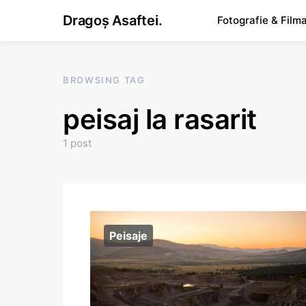
Dragoș Asaftei.
Fotografie & Film
BROWSING TAG
peisaj la rasarit
1 post
Peisaje