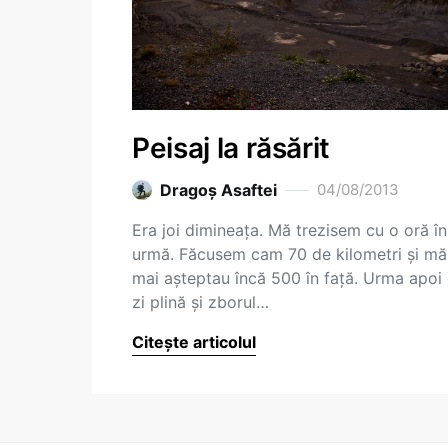
Peisaj la răsărit
Dragoş Asaftei
04/08/2013
Era joi dimineața. Mă trezisem cu o oră în
urmă. Făcusem cam 70 de kilometri și mă
mai așteptau încă 500 în față. Urma apoi
zi plină și zborul…
Citește articolul