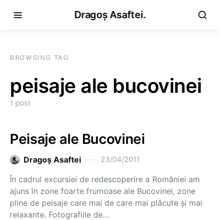
Dragoș Asaftei.
BROWSING TAG
peisaje ale bucovinei
1 post
Peisaje ale Bucovinei
Dragoş Asaftei
23/04/2011
În cadrul excursiei de redescoperire a României am
ajuns în zone foarte frumoase ale Bucovinei, zone
pline de peisaje care mai de care mai plăcute și mai
relaxante. Fotografiile de…