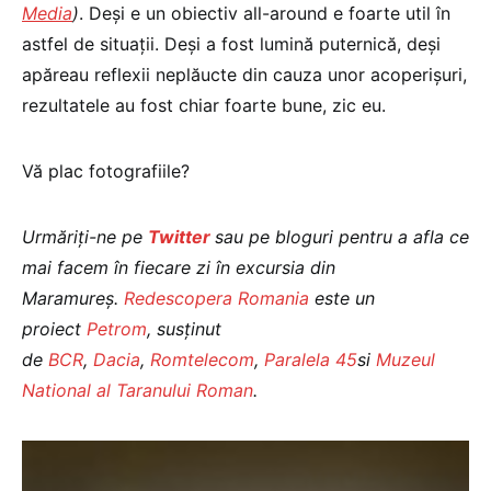
Media
)
. Deși e un obiectiv all-around e foarte util în
astfel de situații. Deși a fost lumină puternică, deși
apăreau reflexii neplăucte din cauza unor acoperișuri,
rezultatele au fost chiar foarte bune, zic eu.
Vă plac fotografiile?
Urmăriți-ne pe
Twitter
sau pe bloguri pentru a afla ce
mai facem în fiecare zi în excursia din
Maramureș.
Redescopera Romania
este un
proiect
Petrom
, susţinut
de
BCR
,
Dacia
,
Romtelecom
,
Paralela 45
si
Muzeul
National al Taranului Roman
.