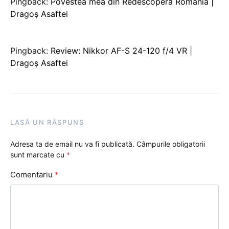
Pingback:
Povestea mea din Redescoperă România |
Dragoş Asaftei
Pingback:
Review: Nikkor AF-S 24-120 f/4 VR |
Dragoş Asaftei
LASĂ UN RĂSPUNS
Adresa ta de email nu va fi publicată.
Câmpurile obligatorii
sunt marcate cu
*
Comentariu
*