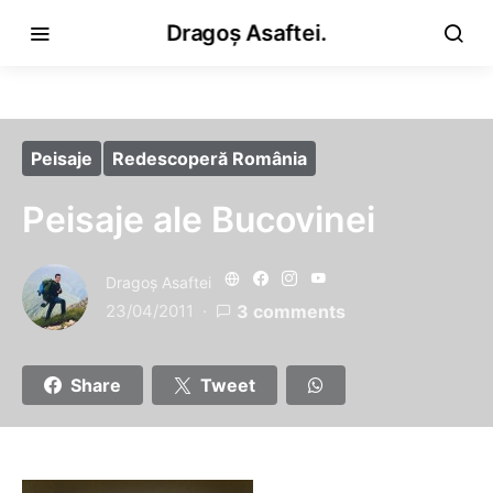
Dragoș Asaftei.
Peisaje
Redescoperă România
Peisaje ale Bucovinei
Dragoş Asaftei
23/04/2011
3 comments
Share
Tweet