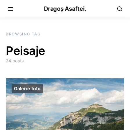
Dragoș Asaftei.
BROWSING TAG
Peisaje
24 posts
Galerie foto