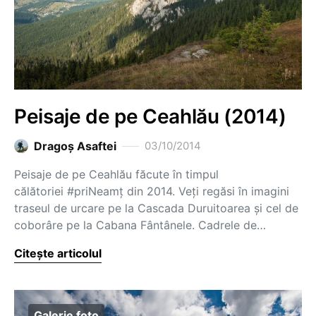
Peisaje de pe Ceahlău (2014)
Dragoş Asaftei
03/10/2014
Peisaje de pe Ceahlău făcute în timpul
călătoriei #priNeamț din 2014. Veți regăsi în imagini
traseul de urcare pe la Cascada Duruitoarea și cel de
coborâre pe la Cabana Fântânele. Cadrele de…
Citește articolul
Galerie foto