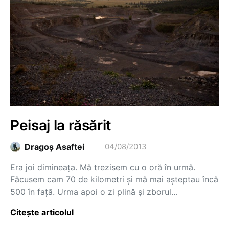
Peisaj la răsărit
Dragoş Asaftei
04/08/2013
Era joi dimineața. Mă trezisem cu o oră în urmă.
Făcusem cam 70 de kilometri și mă mai așteptau încă
500 în față. Urma apoi o zi plină și zborul…
Citește articolul