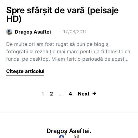
Spre sfârșit de vară (peisaje
HD)
Dragoş Asaftei
17/08/2011
De multe ori am fost rugat să pun pe blog și
fotografii la rezoluție mai mare pentru a fi folosite ca
fundal pe desktop. M-am ferit o perioadă de acest…
Citește articolul
Paginație artic
1
2
…
4
Next
Dragoș Asaftei.