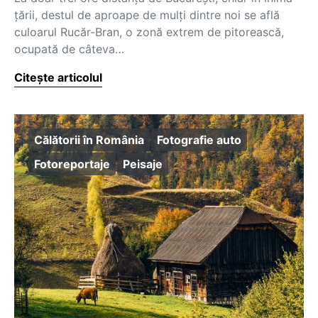
țării, destul de aproape de mulți dintre noi se află
culoarul Rucăr-Bran, o zonă extrem de pitorească,
ocupată de câteva…
Citește articolul
Călătorii în România
Fotografie auto
Fotoreportaje
Peisaje