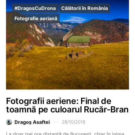
#DragosCuDrona
Călătorii în România
Fotografie aeriană
Fotografii aeriene: Final de
toamnă pe culoarul Rucăr-Bran
Dragoş Asaftei
28/10/2018
La doar trei ore distanță de București, chiar în inima