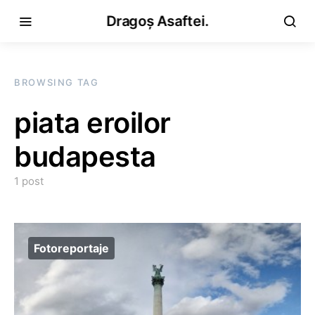
Dragoș Asaftei.
BROWSING TAG
piata eroilor
budapesta
1 post
Fotoreportaje