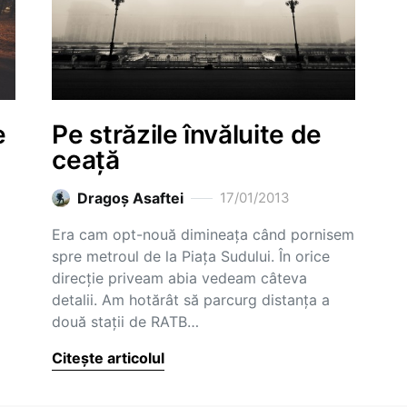
e
Pe străzile învăluite de
ceață
Dragoş Asaftei
17/01/2013
Era cam opt-nouă dimineața când pornisem
spre metroul de la Piața Sudului. În orice
direcție priveam abia vedeam câteva
detalii. Am hotărât să parcurg distanța a
două stații de RATB…
Citește articolul