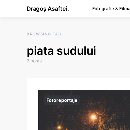
Dragoș Asaftei.
Fotografie & Film
BROWSING TAG
piata sudului
2 posts
Fotoreportaje