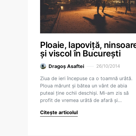
Ploaie, lapoviță, ninsoar
și viscol în București
Dragoş Asaftei
26/10/2014
Ziua de ieri începuse ca o toamnă urâtă.
Ploua mărunt și bătea un vânt de abia
puteai ține ochii deschiși. Mi-am zis să
profit de vremea urâtă de afară și…
Citește articolul