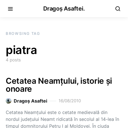
Dragoș Asaftei.
BROWSING TAG
piatra
4 posts
Cetatea Neamţului, istorie şi
onoare
Dragoş Asaftei
16/08/2010
Cetatea Neamţului este o cetate medievală din
nordul judeţului Neamt ridicată în secolul al 14-lea în
timpul domnitorului Petru I al Moldovei. În ciuda