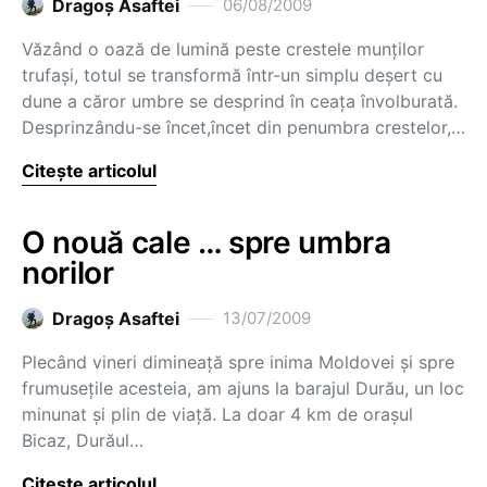
Dragoş Asaftei
06/08/2009
Văzând o oază de lumină peste crestele munţilor
trufaşi, totul se transformă într-un simplu deşert cu
dune a căror umbre se desprind în ceaţa învolburată.
Desprinzându-se încet,încet din penumbra crestelor,…
Citește articolul
O nouă cale … spre umbra
norilor
Dragoş Asaftei
13/07/2009
Plecând vineri dimineaţă spre inima Moldovei şi spre
frumuseţile acesteia, am ajuns la barajul Durău, un loc
minunat şi plin de viaţă. La doar 4 km de oraşul
Bicaz, Durăul…
Citește articolul