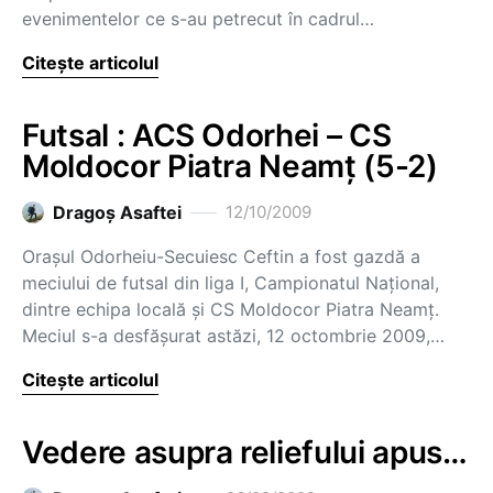
evenimentelor ce s-au petrecut în cadrul…
Citește articolul
Futsal : ACS Odorhei – CS
Moldocor Piatra Neamţ (5-2)
Dragoş Asaftei
12/10/2009
Oraşul Odorheiu-Secuiesc Ceftin a fost gazdă a
meciului de futsal din liga I, Campionatul Naţional,
dintre echipa locală şi CS Moldocor Piatra Neamţ.
Meciul s-a desfăşurat astăzi, 12 octombrie 2009,…
Citește articolul
Vedere asupra reliefului apus…