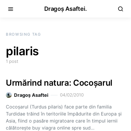
Dragoș Asaftei.
BROWSING TAG
pilaris
1 post
Urmărind natura: Cocoşarul
Dragoş Asaftei
04/02/2010
Cocoşarul (Turdus pilaris) face parte din familia
Turdidae trăind în teritoriile împădurite din Europa şi
Asia, fiind o pasăre migratoare care în timpul iernii
călătoreşte buy viagra online spre sud…