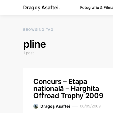
Dragoș Asaftei.
Fotografie & Film
BROWSING TAG
pline
1 post
Concurs – Etapa
naţională – Harghita
Offroad Trophy 2009
Dragoş Asaftei
06/09/2009