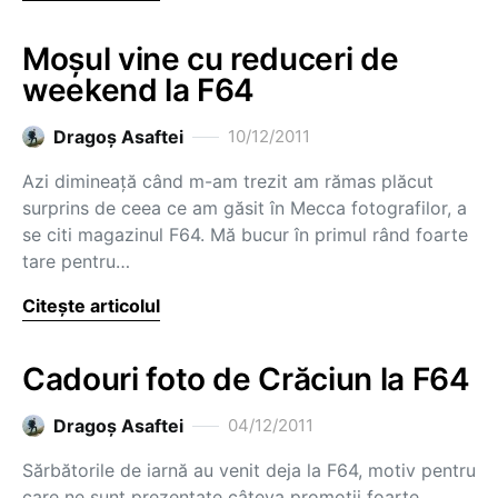
Moșul vine cu reduceri de
weekend la F64
Dragoş Asaftei
10/12/2011
Azi dimineață când m-am trezit am rămas plăcut
surprins de ceea ce am găsit în Mecca fotografilor, a
se citi magazinul F64. Mă bucur în primul rând foarte
tare pentru…
Citește articolul
Cadouri foto de Crăciun la F64
Dragoş Asaftei
04/12/2011
Sărbătorile de iarnă au venit deja la F64, motiv pentru
care ne sunt prezentate câteva promoții foarte