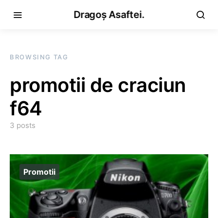
Dragoș Asaftei.
BROWSING TAG
promotii de craciun
f64
3 posts
Promotii