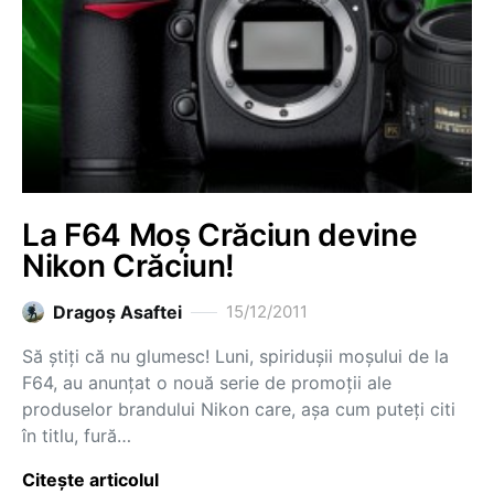
La F64 Moș Crăciun devine
Nikon Crăciun!
Dragoş Asaftei
15/12/2011
Să știți că nu glumesc! Luni, spiridușii moșului de la
F64, au anunțat o nouă serie de promoții ale
produselor brandului Nikon care, așa cum puteți citi
în titlu, fură…
Citește articolul