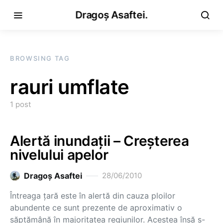
Dragoș Asaftei.
BROWSING TAG
rauri umflate
1 post
Alertă inundaţii – Creşterea
nivelului apelor
Dragoş Asaftei
28/06/2010
Întreaga ţară este în alertă din cauza ploilor
abundente ce sunt prezente de aproximativ o
săptămână în majoritatea regiunilor. Acestea însă s-