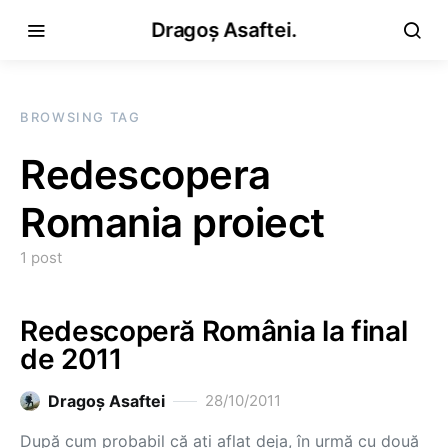
Dragoș Asaftei.
BROWSING TAG
Redescopera
Romania proiect
1 post
Redescoperă România la final
de 2011
Dragoş Asaftei
28/10/2011
După cum probabil că ați aflat deja, în urmă cu două