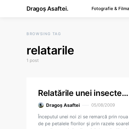
Dragoș Asaftei.
Fotografie & Film
BROWSING TAG
relatarile
1 post
Relatările unei insecte…
Dragoş Asaftei
05/08/2009
Începutul unei noi zi se remarcă prin roua
de pe petalele florilor şi prin razele soarel