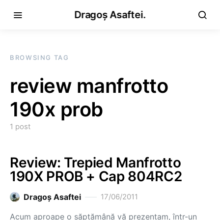
Dragoș Asaftei.
BROWSING TAG
review manfrotto
190x prob
1 post
Review: Trepied Manfrotto
190X PROB + Cap 804RC2
Dragoş Asaftei
17/06/2011
Acum aproape o săptămână vă prezentam, într-un