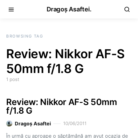
Dragoș Asaftei.
BROWSING TAG
Review: Nikkor AF-S
50mm f/1.8 G
1 post
Review: Nikkor AF-S 50mm
f/1.8 G
Dragoş Asaftei
10/06/2011
În urmă cu aproape o săptămână am avut ocazia de