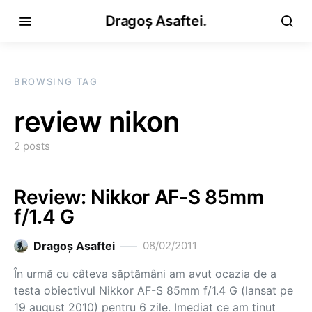
Dragoș Asaftei.
BROWSING TAG
review nikon
2 posts
Review: Nikkor AF-S 85mm
f/1.4 G
Dragoş Asaftei
08/02/2011
În urmă cu câteva săptămâni am avut ocazia de a
testa obiectivul Nikkor AF-S 85mm f/1.4 G (lansat pe
19 august 2010) pentru 6 zile. Imediat ce am ţinut