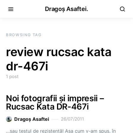
Dragoș Asaftei.
BROWSING TAG
review rucsac kata
dr-467i
1 post
Noi fotografii și impresii –
Rucsac Kata DR-467i
Dragoş Asaftei
26/07/2011
…sau testul de rezistență! Așa cum v-am spus, în