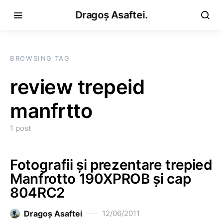
Dragoș Asaftei.
BROWSING TAG
review trepeid
manfrtto
1 post
Fotografii și prezentare trepied
Manfrotto 190XPROB și cap
804RC2
Dragoş Asaftei
12/06/2011