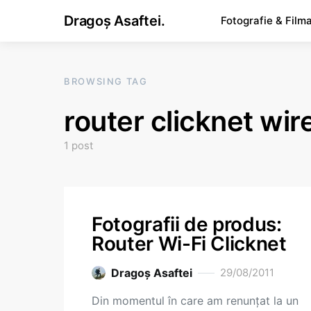
Dragoș Asaftei.
Fotografie & Film
BROWSING TAG
router clicknet wir
1 post
Fotografii de produs:
Router Wi-Fi Clicknet
Dragoş Asaftei
29/08/2011
Din momentul în care am renunțat la un