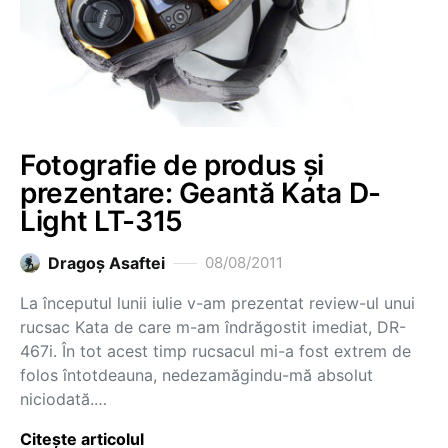
Fotografie de produs și
prezentare: Geantă Kata D-
Light LT-315
Dragoş Asaftei
08/08/2011
La începutul lunii iulie v-am prezentat review-ul unui
rucsac Kata de care m-am îndrăgostit imediat, DR-
467i. În tot acest timp rucsacul mi-a fost extrem de
folos întotdeauna, nedezamăgindu-mă absolut
niciodată.…
Citește articolul