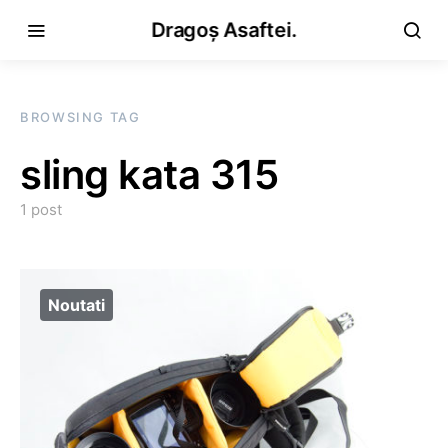
Dragoș Asaftei.
BROWSING TAG
sling kata 315
1 post
Noutati