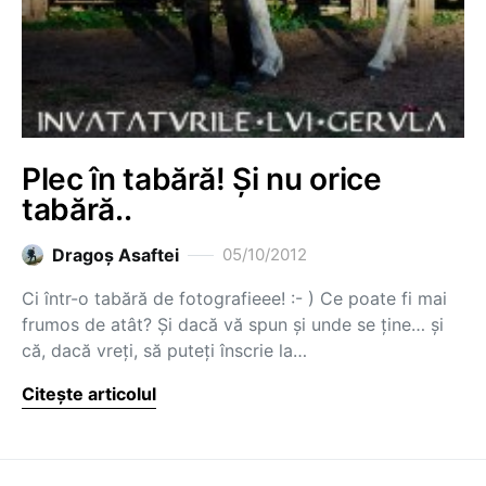
Plec în tabără! Și nu orice
tabără..
Dragoş Asaftei
05/10/2012
Ci într-o tabără de fotografieee! :- ) Ce poate fi mai
frumos de atât? Și dacă vă spun și unde se ține… și
că, dacă vreți, să puteți înscrie la…
Citește articolul