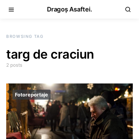
Dragoș Asaftei.
BROWSING TAG
targ de craciun
2 posts
Fotoreportaje