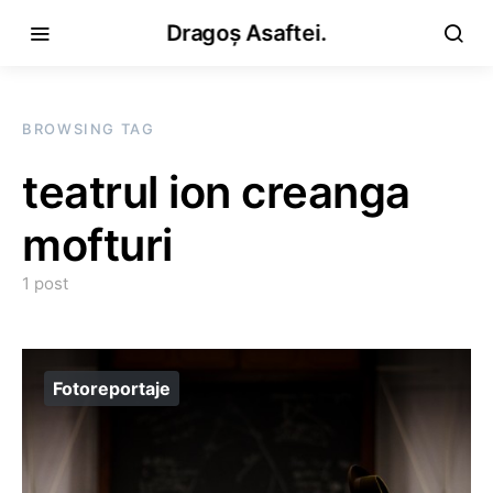
Dragoș Asaftei.
BROWSING TAG
teatrul ion creanga
mofturi
1 post
Fotoreportaje