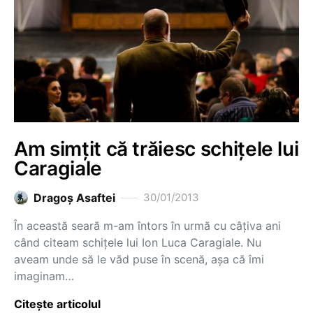
Am simțit că trăiesc schițele lui
Caragiale
Dragoş Asaftei
30/01/2013
În această seară m-am întors în urmă cu câțiva ani
când citeam schițele lui Ion Luca Caragiale. Nu
aveam unde să le văd puse în scenă, așa că îmi
imaginam…
Citește articolul