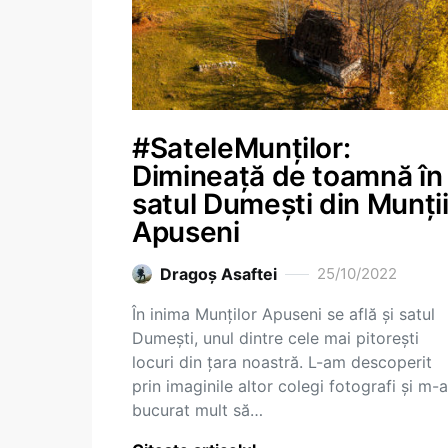
#SateleMunților:
Dimineață de toamnă în
satul Dumești din Munți
Apuseni
Dragoş Asaftei
25/10/2022
În inima Munților Apuseni se află și satul
Dumești, unul dintre cele mai pitorești
locuri din țara noastră. L-am descoperit
prin imaginile altor colegi fotografi și m-
bucurat mult să…