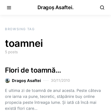
Dragoș Asaftei.
BROWSING TAG
toamnei
5 posts
Flori de toamnă…
Dragoş Asaftei
30/11/2010
E ultima zi de toamnă de anul acesta. Peste câteva
ore iarna va pune, teoretic, stăpânire buy online
propecia peste întreaga lume. Şi iată că încă mai
există flori care…