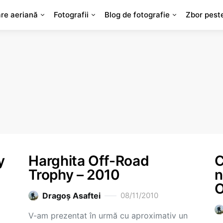
are aeriană
Fotografii
Blog de fotografie
Zbor pest
y
Harghita Off-Road
C
Trophy – 2010
n
O
Dragoş Asaftei
08/11/2010
V-am prezentat în urmă cu aproximativ un