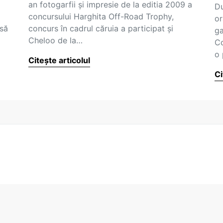
an fotogarfii şi impresie de la editia 2009 a
Du
concursului Harghita Off-Road Trophy,
or
 să
concurs în cadrul căruia a participat şi
ga
Cheloo de la…
Co
o 
Citește articolul
Ci