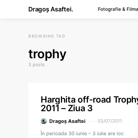
Dragoș Asaftei.
Fotografie & Film
BROWSING TAG
trophy
3 posts
Harghita off-road Troph
2011 – Ziua 3
Dragoş Asaftei
03/07/2011
În perioada 30 iunie – 3 iulie are loc