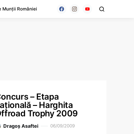
e Munții României
oncurs – Etapa
aţională – Harghita
ffroad Trophy 2009
Dragoş Asaftei
06/09/2009