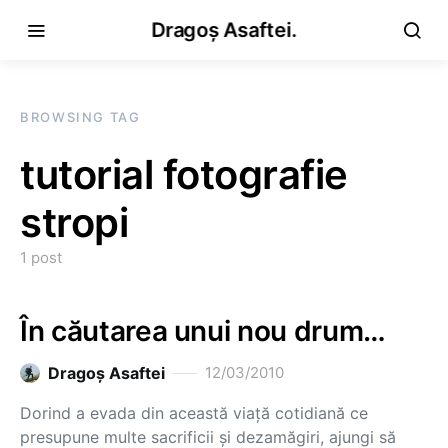
Dragoș Asaftei.
BROWSING TAG
tutorial fotografie
stropi
1 post
În căutarea unui nou drum…
Dragoş Asaftei
12/03/2010
Dorind a evada din această viaţă cotidiană ce
presupune multe sacrificii şi dezamăgiri, ajungi să