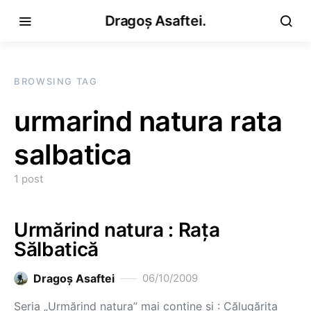
Dragoș Asaftei.
BROWSING TAG
urmarind natura rata
salbatica
1 post
Urmărind natura : Raţa
Sălbatică
Dragoş Asaftei
06/10/2009
Seria „Urmărind natura” mai conţine şi : Călugăriţa