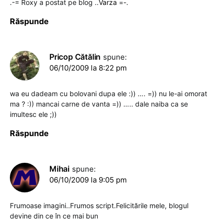
.-= Roxy a postat pe blog ..
Varza
=-.
Răspunde
Pricop Cătălin
spune:
06/10/2009 la 8:22 pm
wa eu dadeam cu bolovani dupa ele :)) …. =)) nu le-ai omorat
ma ? :)) mancai carne de vanta =)) ….. dale naiba ca se
imultesc ele ;))
Răspunde
Mihai
spune:
06/10/2009 la 9:05 pm
Frumoase imagini..Frumos script.Felicitările mele, blogul
devine din ce în ce mai bun