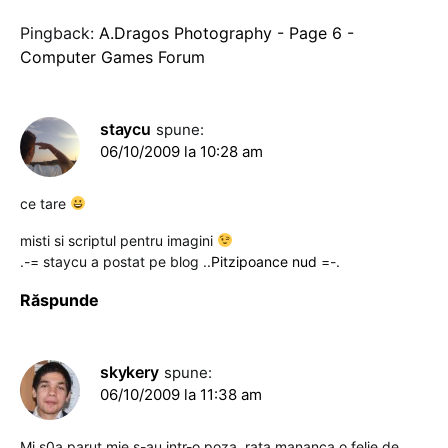
Pingback:
A.Dragos Photography - Page 6 -
Computer Games Forum
staycu
spune:
06/10/2009 la 10:28 am
ce tare
misti si scriptul pentru imagini
.-= staycu a postat pe blog ..
Pitzipoance nud
=-.
Răspunde
skykery
spune:
06/10/2009 la 11:38 am
Mi s0a parut mie s-au intr-o poza, rata mananca o felie de