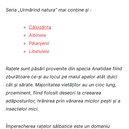
Seria „Urmărind natura” mai conţine şi :
Călugăriţa
Albinele
Păianjenii
Libelulele
Raţele sunt păsări provenite din specia
Anatidae
fiind
zburătoare ce-şi au locul pe malul apelor atât dulci
cât şi sărate. Majoritatea vietăţilor au un cioc lung,
proeminent, fiind folosit deseori la creearea
adăposturilor, hrănirea prin vânarea micilor peşti şi a
insectelor mici.
Împerecherea raţelor sălbatice este un domeniu