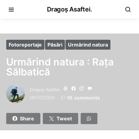
Dragoș Asaftei.
Fotoreportaje
Păsări
Urmărind natura
Urmărind natura : Raţa
Sălbatică
Dragoş Asaftei
06/10/2009
16 comments
Share
Tweet