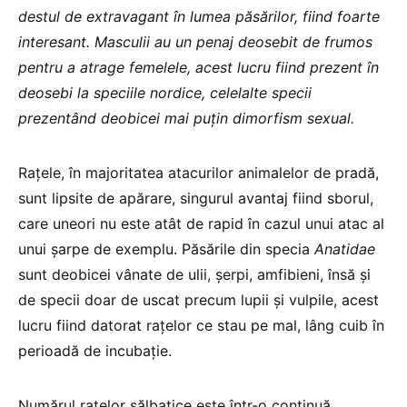
destul de extravagant în lumea păsărilor, fiind foarte
interesant. Masculii au un penaj deosebit de frumos
pentru a atrage femelele, acest lucru fiind prezent în
deosebi la speciile nordice, celelalte specii
prezentând deobicei mai puţin
dimorfism sexual.
Raţele, în majoritatea atacurilor animalelor de pradă,
sunt lipsite de apărare, singurul avantaj fiind sborul,
care uneori nu este atât de rapid în cazul unui atac al
unui şarpe de exemplu. Păsările din specia
Anatidae
sunt deobicei vânate de ulii, şerpi, amfibieni, însă şi
de specii doar de uscat precum lupii şi vulpile, acest
lucru fiind datorat raţelor ce stau pe mal, lâng cuib în
perioadă de incubaţie.
Numărul raţelor sălbatice este într-o continuă