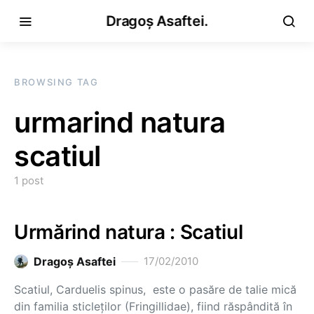
Dragoș Asaftei.
BROWSING TAG
urmarind natura
scatiul
1 post
Urmărind natura : Scatiul
Dragoş Asaftei
17/02/2010
Scatiul, Carduelis spinus, este o pasăre de talie mică
din familia sticleţilor (Fringillidae), fiind răspândită în