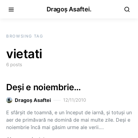
Dragoș Asaftei.
BROWSING TAG
vietati
6 posts
Deşi e noiembrie…
Dragoş Asaftei
12/11/2010
E sfârşit de toamnă, e un început de iarnă, şi totuşi un
aer de primăvară ne domină de mai multe zile. Deşi e
noiembrie încă mai găsim urme ale verii.…