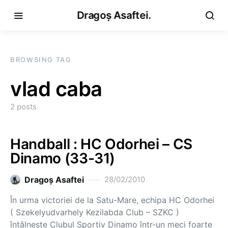
Dragoș Asaftei.
BROWSING TAG
vlad caba
2 posts
Handball : HC Odorhei – CS
Dinamo (33-31)
Dragoş Asaftei
28/02/2010
În urma victoriei de la Satu-Mare, echipa HC Odorhei
( Szekelyudvarhely Kezilabda Club – SZKC )
întâlneşte Clubul Sportiv Dinamo într-un meci foarte