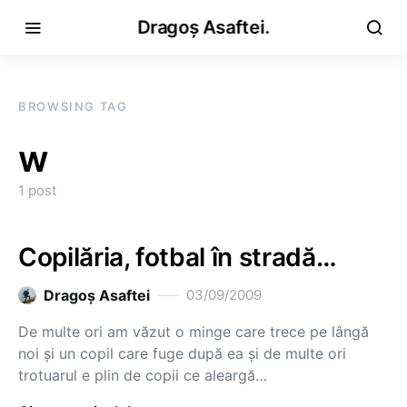
Dragoș Asaftei.
BROWSING TAG
w
1 post
Copilăria, fotbal în stradă…
Dragoş Asaftei
03/09/2009
De multe ori am văzut o minge care trece pe lângă
noi şi un copil care fuge după ea şi de multe ori
trotuarul e plin de copii ce aleargă…