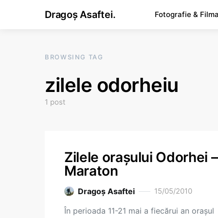
Dragoș Asaftei.
Fotografie & Film
BROWSING TAG
zilele odorheiu
1 post
Zilele oraşului Odorhei –
Maraton
Dragoş Asaftei
15/05/2010
În perioada 11-21 mai a fiecărui an oraşul