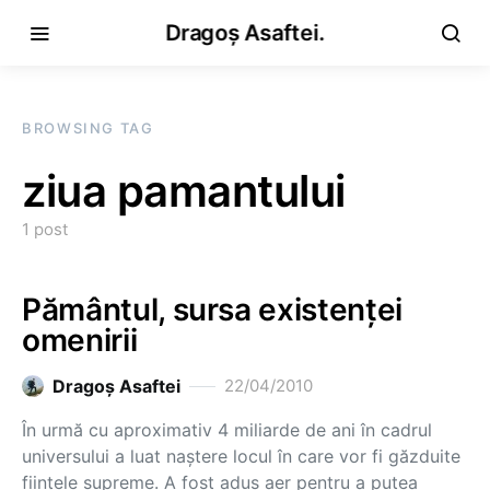
Dragoș Asaftei.
BROWSING TAG
ziua pamantului
1 post
Pământul, sursa existenţei
omenirii
Dragoş Asaftei
22/04/2010
În urmă cu aproximativ 4 miliarde de ani în cadrul
universului a luat naştere locul în care vor fi găzduite
fiinţele supreme. A fost adus aer pentru a putea