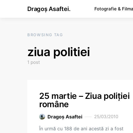
Dragoș Asaftei.
Fotografie & Film
BROWSING TAG
ziua politiei
1 post
25 martie – Ziua poliţiei
române
Dragoş Asaftei
25/03/2010
În urmă cu 188 de ani acestă zi a fost