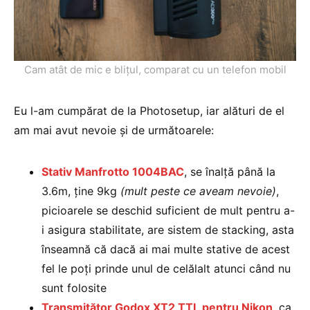
Cam atât de mic e blițul, comparat cu un telefon mobil
Eu l-am cumpărat de la Photosetup, iar alături de el
am mai avut nevoie și de următoarele:
Stativ Manfrotto 1004BAC
, se înalță până la
3.6m, ține 9kg
(mult peste ce aveam nevoie)
,
picioarele se deschid suficient de mult pentru a-
i asigura stabilitate, are sistem de stacking, asta
înseamnă că dacă ai mai multe stative de acest
fel le poți prinde unul de celălalt atunci când nu
sunt folosite
Transmițător Godox XT2 TTL pentru Nikon
, ca