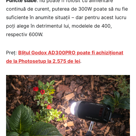
Puncte slabe
: nu poate fi folosit cu alimentare
continuă de curent, puterea de 300W poate să nu fie
suficiente în anumite situații – dar pentru acest lucru
poți alege în detrimentul lui, modelele de 400,
respectiv 600W.
Preț:
Blițul Godox AD300PRO poate fi achiziționat
de la Photosetup la 2.575 de lei
.