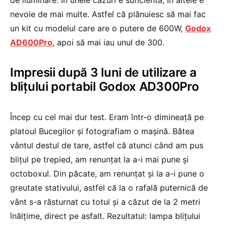
de iluminare. În unele cazuri e suficientă, în altele e
nevoie de mai multe. Astfel că plănuiesc să mai fac
un kit cu modelul care are o putere de 600W,
Godox
AD600Pro
, apoi să mai iau unul de 300.
Impresii după 3 luni de utilizare a
blițului portabil Godox AD300Pro
Încep cu cel mai dur test. Eram într-o dimineață pe
platoul Bucegilor și fotografiam o mașină. Bătea
vântul destul de tare, astfel că atunci când am pus
blițul pe trepied, am renunțat la a-i mai pune și
octoboxul. Din păcate, am renunțat și la a-i pune o
greutate stativului, astfel că la o rafală puternică de
vânt s-a răsturnat cu totul și a căzut de la 2 metri
înălțime, direct pe asfalt. Rezultatul: lampa blițului