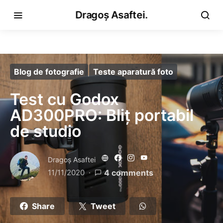
Dragoș Asaftei.
Blog de fotografie
Teste aparatură foto
Test cu Godox
AD300PRO: Bliț portabil
de studio
Dragoş Asaftei
11/11/2020
4 comments
Share
Tweet