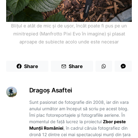
Blițul e atât de mic și de ușor, încât poate fi pus pe un
minitrepied (Manfrotto Pixi Evo în imagine) și plasat
aproape de subiecte acolo unde este necesar
Share
Share
Dragoş Asaftei
Sunt pasionat de fotografie din 2008, iar din vara
anului următor am început să scriu pe acest blog.
Îmi plac fotoreportajele și fotografiile aeriene. În
momentul de față lucrez la proiectul
Zbor peste
Munții României
, în cadrul căruia fotografiez din
dronă 12 dintre cei mai spectaculoși munți din țara