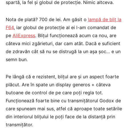
spartă, la fel și globul de protecție. Nimic altceva.
Nota de plată? 700 de lei. Am găsit o
lampă de bliț la
F64
, iar globul de protecție al ei l-am comandat de
pe
AliExpress
. Blițul funcționează acum ca nou, are
câteva mici zgârieturi, dar cam atât. Dacă e suficient
de zdravăn cât să nu se distrugă la un așa șoc… e un
semn bun.
Pe lângă că e rezistent, blițul are și un aspect foarte
plăcut. Are în spate un display generos + câteva
butoane de control de pe care poți regla tot.
Funcționează foarte bine cu transmițătorul Godox de
care spuneam mai sus, atfel că aproape toate setările
din interiorul blițului le poți face de la distanță prin
transmițător.