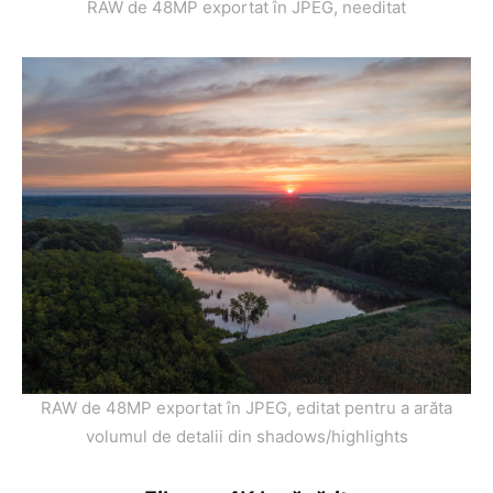
RAW de 48MP exportat în JPEG, needitat
RAW de 48MP exportat în JPEG, editat pentru a arăta
volumul de detalii din shadows/highlights