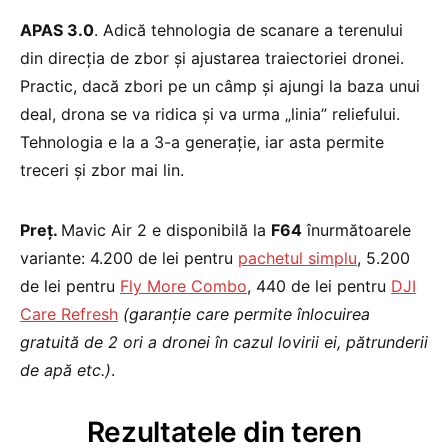
APAS 3.0
. Adică tehnologia de scanare a terenului
din direcția de zbor și ajustarea traiectoriei dronei.
Practic, dacă zbori pe un câmp și ajungi la baza unui
deal, drona se va ridica și va urma „linia” reliefului.
Tehnologia e la a 3-a generație, iar asta permite
treceri și zbor mai lin.
Preț.
Mavic Air 2 e disponibilă la
F64
înurmătoarele
variante: 4.200 de lei pentru
pachetul simplu
, 5.200
de lei pentru
Fly More Combo
, 440 de lei pentru
DJI
Care Refresh
(garanție care permite înlocuirea
gratuită de 2 ori a dronei în cazul lovirii ei, pătrunderii
de apă etc.)
.
Rezultatele din teren