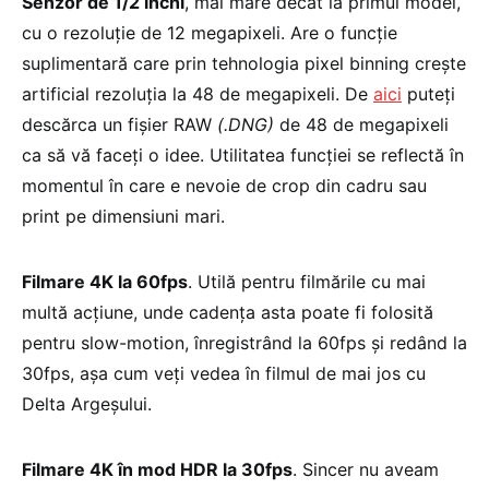
Senzor de 1/2 inchi
, mai mare decât la primul model,
cu o rezoluție de 12 megapixeli. Are o funcție
suplimentară care prin tehnologia pixel binning crește
artificial rezoluția la 48 de megapixeli. De
aici
puteți
descărca un fișier RAW
(.DNG)
de 48 de megapixeli
ca să vă faceți o idee. Utilitatea funcției se reflectă în
momentul în care e nevoie de crop din cadru sau
print pe dimensiuni mari.
Filmare 4K la 60fps
. Utilă pentru filmările cu mai
multă acțiune, unde cadența asta poate fi folosită
pentru slow-motion, înregistrând la 60fps și redând la
30fps, așa cum veți vedea în filmul de mai jos cu
Delta Argeșului.
Filmare 4K în mod HDR la 30fps
. Sincer nu aveam