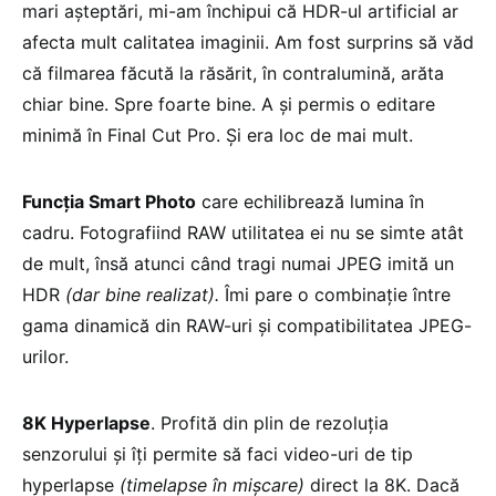
mari așteptări, mi-am închipui că HDR-ul artificial ar
afecta mult calitatea imaginii. Am fost surprins să văd
că filmarea făcută la răsărit, în contralumină, arăta
chiar bine. Spre foarte bine. A și permis o editare
minimă în Final Cut Pro. Și era loc de mai mult.
Funcția Smart Photo
care echilibrează lumina în
cadru. Fotografiind RAW utilitatea ei nu se simte atât
de mult, însă atunci când tragi numai JPEG imită un
HDR
(dar bine realizat).
Îmi pare o combinație între
gama dinamică din RAW-uri și compatibilitatea JPEG-
urilor.
8K Hyperlapse
. Profită din plin de rezoluția
senzorului și îți permite să faci video-uri de tip
hyperlapse
(timelapse în mișcare)
direct la 8K. Dacă