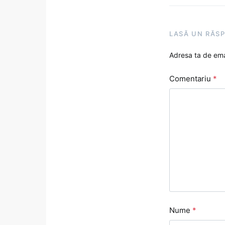
LASĂ UN RĂS
Adresa ta de emai
Comentariu
*
Nume
*