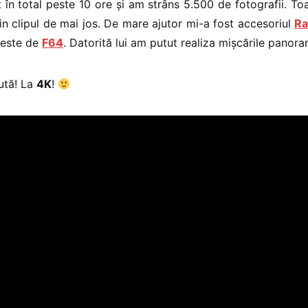
 în total peste 10 ore și am strâns 5.500 de fotografii. Toa
n clipul de mai jos. De mare ajutor mi-a fost accesoriul
Ra
 teste de
F64
. Datorită lui am putut realiza mișcările panora
ută! La
4K
!