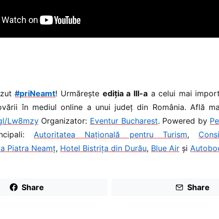
ăzut
#priNeamt
! Urmărește
ediția a III-a
a celui mai impor
vării în mediul online a unui județ din România. Află mai
.gl/Lw8mzy
Organizator:
Eventur Bucharest
. Powered by
Pe
incipali:
Autoritatea Națională pentru Turism
,
Cons
ia Piatra Neamț
,
Hotel Bistrița din Durău
,
Blue Air
și
Autoboc
Share
Share