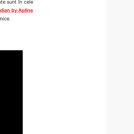
te sunt în cele
dian by Apline
mice.