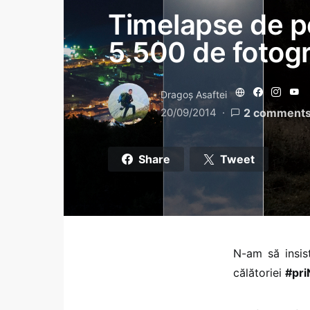
Timelapse de p
5.500 de fotogr
Dragoş Asaftei
20/09/2014
2 comment
Share
Tweet
N-am să insist
călătoriei
#pr