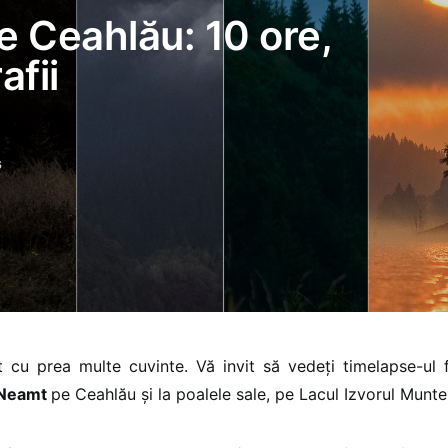
e Ceahlău: 10 ore,
afii
s
 cu prea multe cuvinte. Vă invit să vedeți timelapse-ul 
iNeamt
pe Ceahlău și la poalele sale, pe Lacul Izvorul Muntel