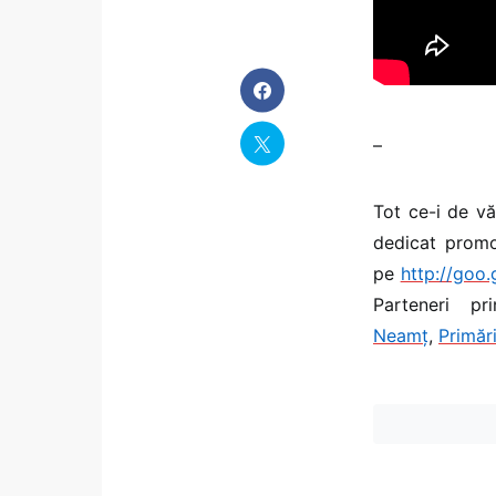
–
Tot ce-i de v
dedicat promo
pe
http://goo
Parteneri pr
Neamț
,
Primăr