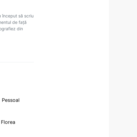
m început să scriu
mentul de față
tografiez din
o Pessoal
 Florea