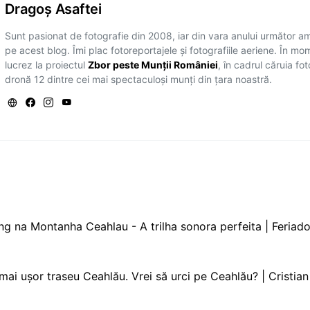
Dragoş Asaftei
Sunt pasionat de fotografie din 2008, iar din vara anului următor a
pe acest blog. Îmi plac fotoreportajele și fotografiile aeriene. În mo
lucrez la proiectul
Zbor peste Munții României
, în cadrul căruia fo
dronă 12 dintre cei mai spectaculoși munți din țara noastră.
ng na Montanha Ceahlau - A trilha sonora perfeita | Feriad
mai ușor traseu Ceahlău. Vrei să urci pe Ceahlău? | Cristian