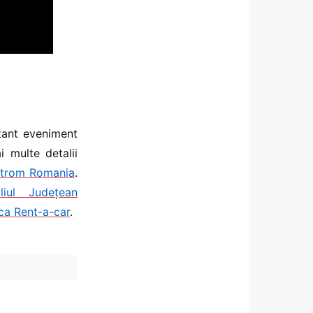
tant eveniment
 multe detalii
trom Romania
.
iliul Județean
a Rent-a-car
.