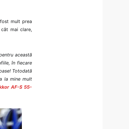
 fost mult prea
 cât mai clare,
pentru această
iile, în fiecare
umoase! Totodată
ea la mine mult
kkor AF-S 55-