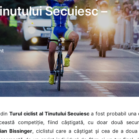
 Tinutului Secuiesc –
nt
 din
Turul ciclist al Tinutului Secuiesc
a fost probabil una 
ceastă competiție, fiind câștigată, cu doar două sec
rian Bissinger
, ciclistul care a câștigat și cea de a doua