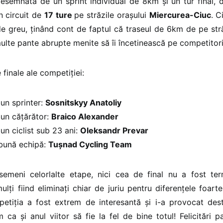
esemnată de un sprint individual de 8km și un tur final,
n circuit de
17 ture
pe străzile orașului
Miercurea-Ciuc
. C
de greu, ținând cont de faptul că traseul de 6km de pe stră
ulte pante abrupte menite să îi încetinească pe competitori
e finale ale competiției:
un sprinter:
Sosnitskyy Anatoliy
bun cățărător:
Braico Alexander
un ciclist sub 23 ani:
Oleksandr Prevar
bună echipă:
Tușnad Cycling Team
semeni celorlalte etape, nici cea de final nu a fost ter
mulți fiind eliminați chiar de juriu pentru diferențele foar
petiția a fost extrem de interesantă și i-a provocat des
m ca și anul viitor să fie la fel de bine totul! Felicitări pa