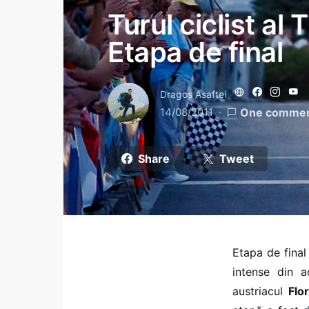
Turul ciclist al
Etapa de final
Dragoş Asaftei
14/08/2011
One comme
Share
Tweet
Etapa de final
intense din a
austriacul
Flo