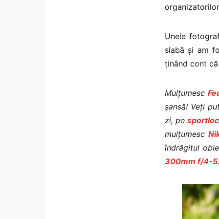
organizatorilor
Unele fotograf
slabă și am fo
ținând cont că 
Mulțumesc
Fe
șansă! Veți put
zi, pe
sportloc
mulțumesc
Ni
îndrăgitul obi
300mm f/4-5