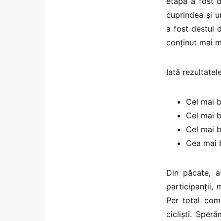
etapă a fost d
cuprindea și u
a fost destul 
conținut mai m
Iată rezultatel
Cel mai b
Cel mai 
Cel mai b
Cea mai 
Din păcate, a
participanții, 
Per total com
cicliști. Speră