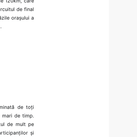
 de 120km, care
ircuitul de final
zile orașului a
.
minată de toți
te mari de timp.
tul de mult pe
rticipanților și