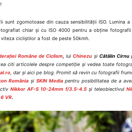
!
ii sunt zgomotoase din cauza sensibilității ISO. Lumina a
tografiat chiar și cu ISO 4000 pentru a obține fotografii
viteza cicliștilor a fost de peste 50kmh.
derației Române de Ciclism
,
lui
Chinezu
și
Cătălin Cirnu
ea citi articolele despre competiție și vedea toate fotograf
al.ro
, dar și aici pe blog. Promit să revin cu fotografii fr
kon România
și
SKIN Media
pentru posibilitatea de a av
ectiv
Nikkor AF-S 10-24mm f/3.5-4.5
și teleobiectivul
Ni
.6 VR
.