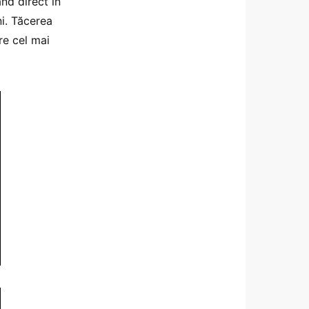
nd direct în
ni. Tăcerea
re cel mai