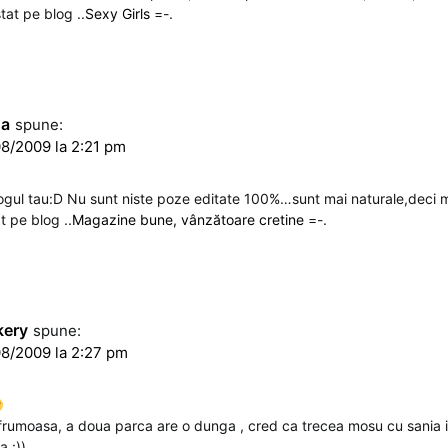
tat pe blog ..
Sexy Girls
=-.
na
spune:
8/2009 la 2:21 pm
logul tau:D Nu sunt niste poze editate 100%…sunt mai naturale,deci 
t pe blog ..
Magazine bune, vânzătoare cretine
=-.
kery
spune:
8/2009 la 2:27 pm
frumoasa, a doua parca are o dunga , cred ca trecea mosu cu sania 
 :))