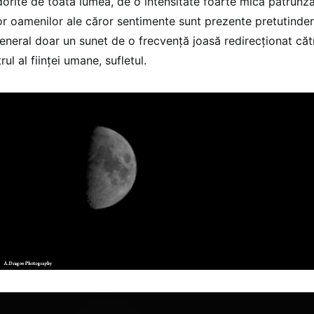
dorite de toată lumea, de o intensitate foarte mică pătrunzâ
ror oamenilor ale căror sentimente sunt prezente pretutinde
general doar un sunet de o frecvenţă joasă redirecţionat căt
ul al fiinţei umane, sufletul.