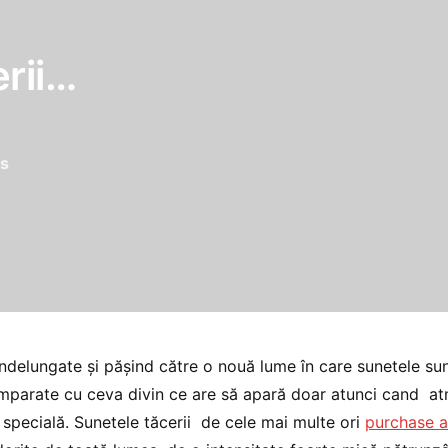
erii…
s
îndelungate şi păşind către o nouă lume în care sunetele sun
omparate cu ceva divin ce are să apară doar atunci cand a
 specială. Sunetele tăcerii de cele mai multe ori
purchase a