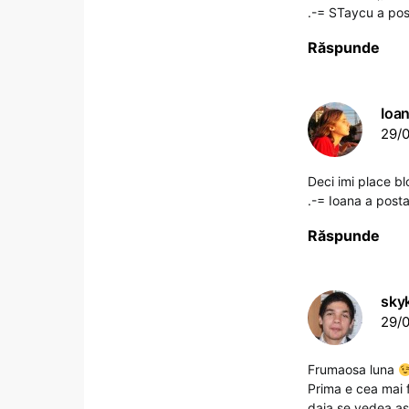
.-= STaycu a pos
Răspunde
Ioa
29/0
Deci imi place b
.-= Ioana a posta
Răspunde
sky
29/0
Frumaosa luna
Prima e cea mai 
daia se vedea asa