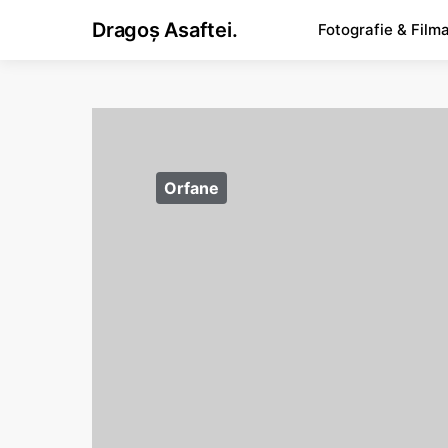
Dragoș Asaftei.
Fotografie & Film
Orfane