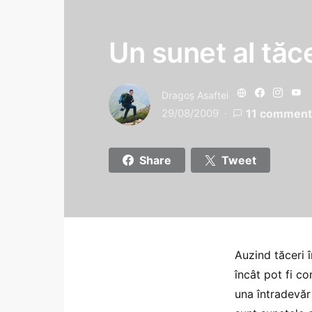
Un sunet al tăc
Dragoş Asaftei
29/08/2009
11 comment
Share
Tweet
Auzind tăceri 
încât pot fi c
una întradevăr