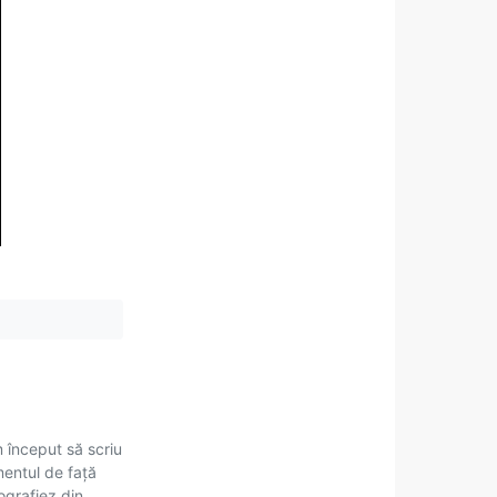
m început să scriu
mentul de față
tografiez din