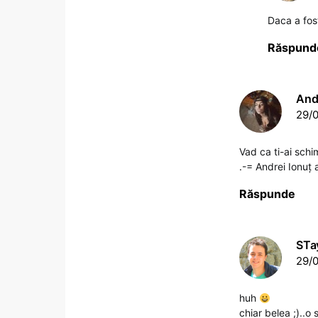
Daca a fost
Răspund
Andr
29/0
Vad ca ti-ai schim
.-= Andrei Ionuţ 
Răspunde
STa
29/0
huh
chiar belea ;)..o