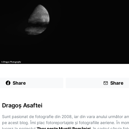
Share
Share
Dragoş Asaftei
Sunt pasionat de fotografie din 2008, iar din vara anului următor a
pe acest blog. Îmi plac fotoreportajele și fotografiile aeriene. În mo
lucrez la proiectul
Zbor peste Munții României
, în cadrul căruia fo