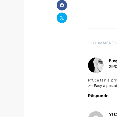
11 COMMENTS
Eas
29/0
Pff, ce fain ai pr
.-= Easy a postat
Răspunde
Y! C