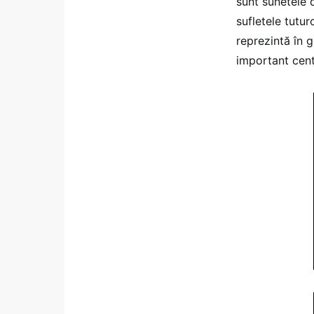
sunt sunetele 
sufletele tutu
reprezintă în 
important centr