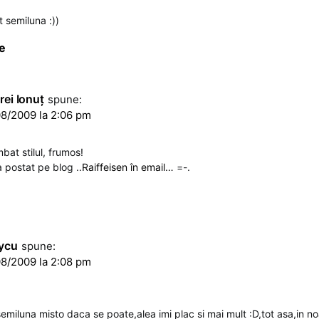
 semiluna :))
e
ei Ionuţ
spune:
8/2009 la 2:06 pm
bat stilul, frumos!
a postat pe blog ..
Raiffeisen în email…
=-.
ycu
spune:
8/2009 la 2:08 pm
 semiluna misto daca se poate,alea imi plac si mai mult :D,tot asa,in