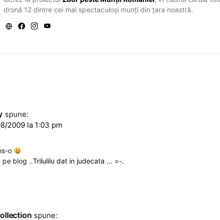
dronă 12 dintre cei mai spectaculoși munți din țara noastră.
y
spune:
8/2009 la 1:03 pm
ins-o
 pe blog ..
Trilulilu dat in judecata …
=-.
ollection
spune: