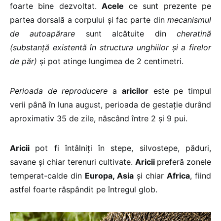
foarte bine dezvoltat.
Acele
ce sunt prezente pe
partea dorsală a corpului şi fac parte din
mecanismul
de autoapărare
sunt alcătuite din
cheratină
(substanţă existentă în structura unghiilor şi a firelor
de păr)
şi pot atinge lungimea de 2 centimetri.
Perioada de reproducere
a
aricilor
este pe timpul
verii până în luna august, perioada de gestaţie durând
aproximativ 35 de zile, născând între 2 şi 9 pui.
Aricii
pot fi întâlniţi în stepe, silvostepe, păduri,
savane şi chiar terenuri cultivate.
Aricii
preferă zonele
temperat-calde din
Europa, Asia
şi chiar
Africa
, fiind
astfel foarte răspândit pe întregul glob.