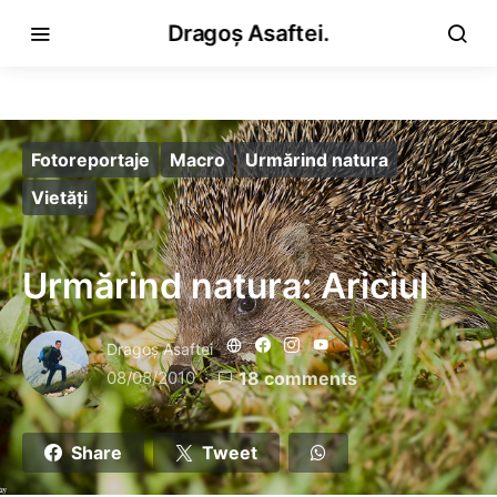
Dragoș Asaftei.
Fotoreportaje
Macro
Urmărind natura
Vietăţi
Urmărind natura: Ariciul
Dragoş Asaftei
08/08/2010
18 comments
Share
Tweet