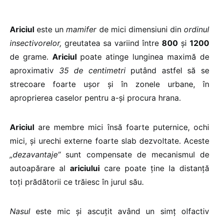
Ariciul
este un
mamifer
de mici dimensiuni din
ordinul
insectivorelor,
greutatea sa variind între
800
şi
1200
de grame.
Ariciul
poate atinge lunginea maximă de
aproximativ
35 de centimetri
putând astfel să se
strecoare foarte uşor şi în zonele urbane, în
aproprierea caselor pentru a-şi procura hrana.
Ariciul
are membre mici însă foarte puternice, ochi
mici, şi urechi externe foarte slab dezvoltate. Aceste
„dezavantaje”
sunt compensate de mecanismul de
autoapărare al
ariciului
care poate ţine la distanţă
toţi prădătorii ce trăiesc în jurul său.
Nasul
este mic şi ascuţit având un simţ olfactiv