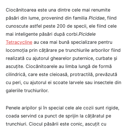
Ciocănitoarea este una dintre cele mai renumite
păsări din lume, provenind din familia
Picidae
, fiind
cunoscute astfel peste 200 de specii, ele fiind cele
mai inteligente păsări după corbi.
Picidele
Tetracycline
au cea mai bună specializare pentru
locomoţia prin căţărare pe trunchiurile arborilor fiind
realizată cu ajutorul ghearelor puternice, curbate şi
ascuţite. Ciocănitoarele au limba lungă de formă
cilindrică, care este cleioasă, protractilă, prevăzută
cu peri, cu ajutorul ei scoate larvele sau insectele din
galeriile truchiurilor.
Penele aripilor şi în special cele ale cozii sunt rigide,
coada servind ca punct de sprijin la căţăratul pe
trunchiuri. Ciocul păsării este conic, ascuţit cu