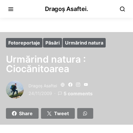
Dragoș Asaftei.
Fotoreportaje
Păsări
Urmărind natura
Urmărind natura :
Ciocănitoarea
Dragoş Asaftei
24/11/2009
5 comments
Share
Tweet