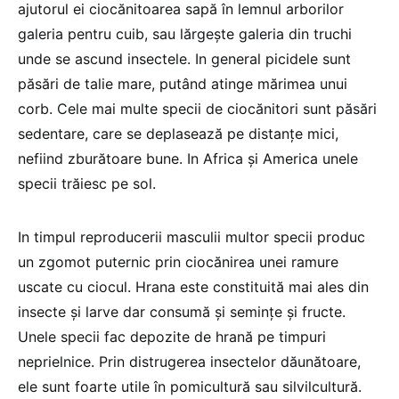
ajutorul ei ciocănitoarea sapă în lemnul arborilor
galeria pentru cuib, sau lărgeşte galeria din truchi
unde se ascund insectele. In general picidele sunt
păsări de talie mare, putând atinge mărimea unui
corb. Cele mai multe specii de ciocănitori sunt păsări
sedentare, care se deplasează pe distanţe mici,
nefiind zburătoare bune. In Africa şi America unele
specii trăiesc pe sol.
In timpul reproducerii masculii multor specii produc
un zgomot puternic prin ciocănirea unei ramure
uscate cu ciocul. Hrana este constituită mai ales din
insecte şi larve dar consumă şi seminţe şi fructe.
Unele specii fac depozite de hrană pe timpuri
neprielnice. Prin distrugerea insectelor dăunătoare,
ele sunt foarte utile în pomicultură sau silvilcultură.