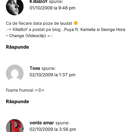
KillaBoY
spune:
01/10/2009 la 9:46 pm
Ca de fiecare data poze de laudat
.-= KillaBoY a postat pe blog ..
Puya ft. Kamelia si George Hora
– Change (Videoclip)
=-.
Răspunde
Teea
spune:
02/10/2009 la 1:37 pm
Foarte frumos! >:D<
Răspunde
verde amar
spune:
02/10/2009 la 3:56 pm