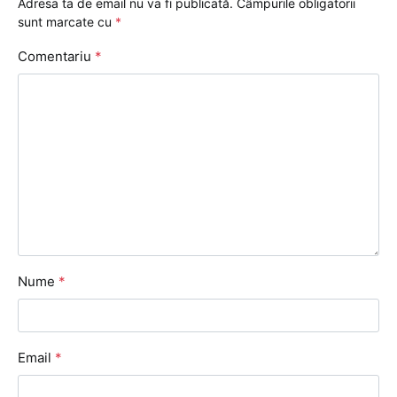
Adresa ta de email nu va fi publicată.
Câmpurile obligatorii
sunt marcate cu
*
Comentariu
*
Nume
*
Email
*