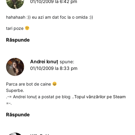
01/10/2009 la 6:42 pm
hahahaah :)) eu azi am dat foc la o omida :))
tari poze
Răspunde
Andrei Ionuţ
spune:
01/10/2009 la 8:33 pm
Parca are bot de caine
Superbe.
.-= Andrei Ionuţ a postat pe blog ..
Topul vânzărilor pe Steam
=-.
Răspunde