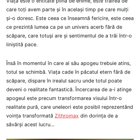
Viaţa este o entitate plină de enime, este trăirea de
care toţi avem parte şi în acelaşi timp pe care mulţi
şi-o doresc. Este ceea ce înseamnă fericire, este ceea
ce prezintă lumea ca pe un univers acerb fără de
scăpare, care totuşi are şi sentimentul de a trăi într-o
liniştită pace.
Însă în momentul în care al său apogeu trebuie atins,
totul se schimbă. Viaţa cade în păcatul etern fără de
scăpare, dispare în irealul sacru unde totul poate
deveni o realitate fantastică. Încercarea de a-i atinge
apogeul este precum transformarea visului într-o
realitate pură, care uneleori este posibil reprezentând
voinţa transformată
Zithromax
din dorinţa de a
săvârşi acest lucru…