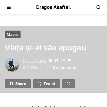
Dragoș Asaftei.
Macro
Viaţa şi-al său apogeu
Dragoş Asaftei
01/10/2009
15 comments
Share
Tweet