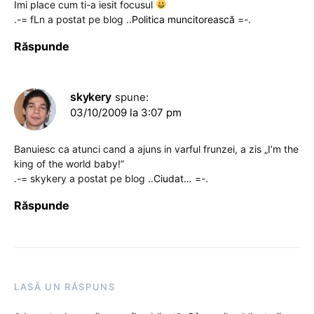
Imi place cum ti-a iesit focusul
.-= fLn a postat pe blog ..
Politica muncitorească
=-.
Răspunde
skykery
spune:
03/10/2009 la 3:07 pm
Banuiesc ca atunci cand a ajuns in varful frunzei, a zis „I’m the
king of the world baby!”
.-= skykery a postat pe blog ..
Ciudat…
=-.
Răspunde
LASĂ UN RĂSPUNS