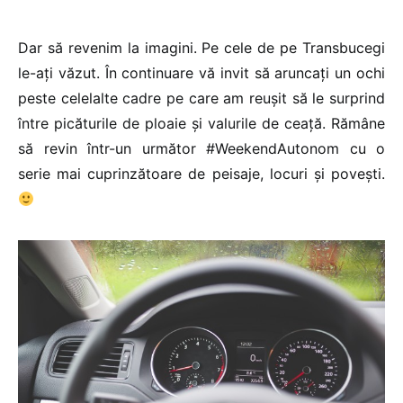
Dar să revenim la imagini. Pe cele de pe Transbucegi
le-ați văzut. În continuare vă invit să aruncați un ochi
peste celelalte cadre pe care am reușit să le surprind
între picăturile de ploaie și valurile de ceață. Rămâne
să revin într-un următor #WeekendAutonom cu o
serie mai cuprinzătoare de peisaje, locuri și povești.