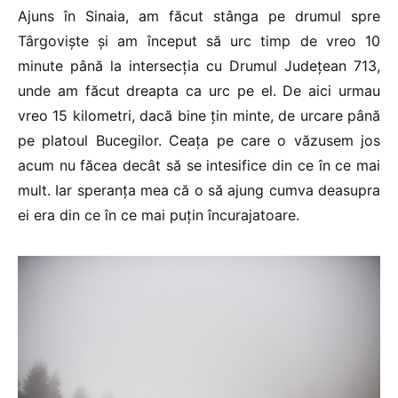
Ajuns în Sinaia, am făcut stânga pe drumul spre
Târgoviște și am început să urc timp de vreo 10
minute până la intersecția cu Drumul Județean 713,
unde am făcut dreapta ca urc pe el. De aici urmau
vreo 15 kilometri, dacă bine țin minte, de urcare până
pe platoul Bucegilor. Ceața pe care o văzusem jos
acum nu făcea decât să se intesifice din ce în ce mai
mult. Iar speranța mea că o să ajung cumva deasupra
ei era din ce în ce mai puțin încurajatoare.