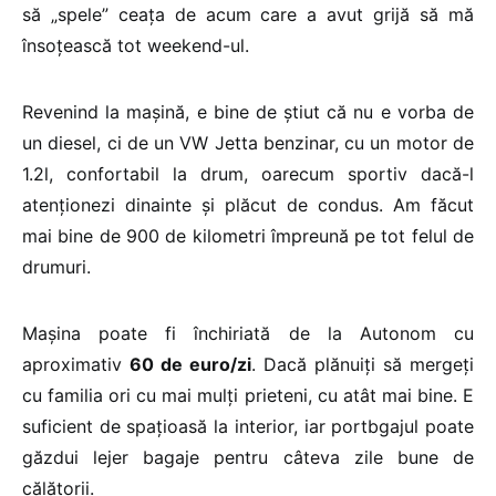
să „spele” ceața de acum care a avut grijă să mă
însoțească tot weekend-ul.
Revenind la mașină, e bine de știut că nu e vorba de
un diesel, ci de un VW Jetta benzinar, cu un motor de
1.2l, confortabil la drum, oarecum sportiv dacă-l
atenționezi dinainte și plăcut de condus. Am făcut
mai bine de 900 de kilometri împreună pe tot felul de
drumuri.
Mașina poate fi închiriată de la Autonom cu
aproximativ
60 de euro/zi
. Dacă plănuiți să mergeți
cu familia ori cu mai mulți prieteni, cu atât mai bine. E
suficient de spațioasă la interior, iar portbgajul poate
găzdui lejer bagaje pentru câteva zile bune de
călătorii.