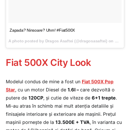
Zapada? Ninsoare? Uhm! #Fiat500X
A photo posted by Dragos Asaftei (@dragosasaftei) on
Mar 27,
Fiat 500X City Look
Modelul condus de mine a fost un
Fiat 500X Pop
Star
, cu un motor Diesel de
1.6l –
care dezvoltă o
putere de
120CP
, și cutie de viteze de
6+1 trepte
.
Mi-au atras în schimb mai mult atenția detaliile și
finisajele interioare și exterioare ale mașinii. Prețul
mașinii pornește de la
13.500E + TVA
, în varianta cu