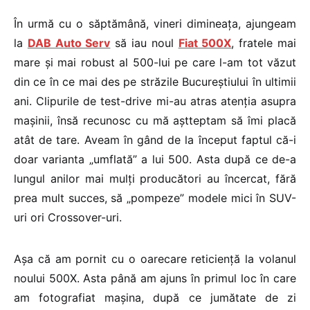
În urmă cu o săptămână, vineri dimineața, ajungeam
la
DAB Auto Serv
să iau noul
Fiat 500X
, fratele mai
mare și mai robust al 500-lui pe care l-am tot văzut
din ce în ce mai des pe străzile Bucureștiului în ultimii
ani. Clipurile de test-drive mi-au atras atenția asupra
mașinii, însă recunosc cu mă aștteptam să îmi placă
atât de tare. Aveam în gând de la început faptul că-i
doar varianta „umflată” a lui 500. Asta după ce de-a
lungul anilor mai mulți producători au încercat, fără
prea mult succes, să „pompeze” modele mici în SUV-
uri ori Crossover-uri.
Așa că am pornit cu o oarecare reticiență la volanul
noului 500X. Asta până am ajuns în primul loc în care
am fotografiat mașina, după ce jumătate de zi