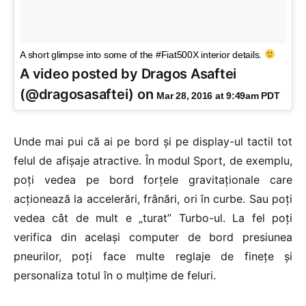
A short glimpse into some of the #Fiat500X interior details.
A video posted by Dragos Asaftei
(@dragosasaftei) on
Mar 28, 2016 at 9:49am PDT
Unde mai pui că ai pe bord și pe display-ul tactil tot
felul de afișaje atractive. În modul Sport, de exemplu,
poți vedea pe bord forțele gravitaționale care
acționează la accelerări, frânări, ori în curbe. Sau poți
vedea cât de mult e „turat” Turbo-ul. La fel poți
verifica din același computer de bord presiunea
pneurilor, poți face multe reglaje de finețe și
personaliza totul în o mulțime de feluri.