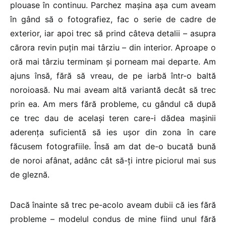
plouase în continuu. Parchez mașina așa cum aveam
în gând să o fotografiez, fac o serie de cadre de
exterior, iar apoi trec să prind câteva detalii – asupra
cărora revin puțin mai târziu – din interior. Aproape o
oră mai târziu terminam și porneam mai departe. Am
ajuns însă, fără să vreau, de pe iarbă într-o baltă
noroioasă. Nu mai aveam altă variantă decât să trec
prin ea. Am mers fără probleme, cu gândul că după
ce trec dau de același teren care-i dădea mașinii
aderența suficientă să ies ușor din zona în care
făcusem fotografiile. Însă am dat de-o bucată bună
de noroi afânat, adânc cât să-ți intre piciorul mai sus
de gleznă.
Dacă înainte să trec pe-acolo aveam dubii că ies fără
probleme – modelul condus de mine fiind unul fără