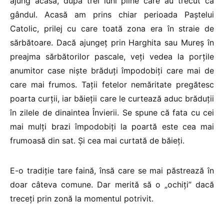
ajung acasă, după trei luni pline care au trecut ca
gândul. Acasă am prins chiar perioada Paștelui
Catolic, prilej cu care toată zona era în straie de
sărbătoare. Dacă ajungeț prin Harghita sau Mureș în
preajma sărbătorilor pascale, veți vedea la porțile
anumitor case niște brăduți împodobiți care mai de
care mai frumos. Tații fetelor nemăritate pregătesc
poarta curții, iar băieții care le curtează aduc brăduții
în zilele de dinaintea Învierii. Se spune că fata cu cei
mai mulți brazi împodobiți la poartă este cea mai
frumoasă din sat. Și cea mai curtată de băieți.
E-o tradiție tare faină, însă care se mai păstrează în
doar câteva comune. Dar merită să o „ochiți” dacă
treceți prin zonă la momentul potrivit.