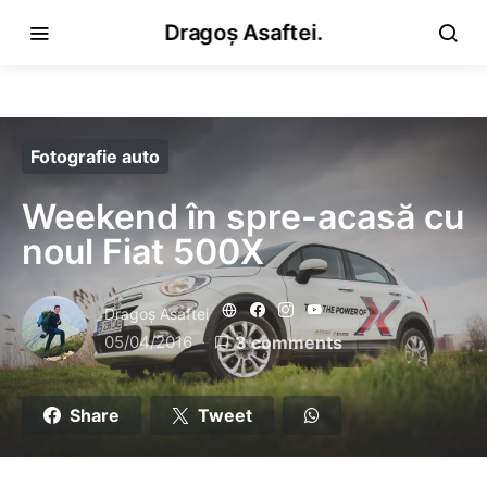
Dragoș Asaftei.
Fotografie auto
Weekend în spre-acasă cu
noul Fiat 500X
Dragoş Asaftei
05/04/2016
3 comments
Share
Tweet