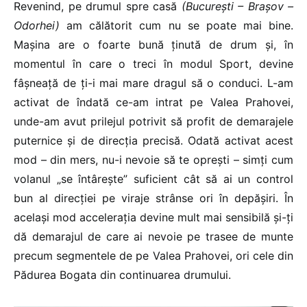
Revenind, pe drumul spre casă
(București – Brașov –
Odorhei)
am călătorit cum nu se poate mai bine.
Mașina are o foarte bună ținută de drum și, în
momentul în care o treci în modul Sport, devine
fâșneață de ți-i mai mare dragul să o conduci. L-am
activat de îndată ce-am intrat pe Valea Prahovei,
unde-am avut prilejul potrivit să profit de demarajele
puternice și de direcția precisă. Odată activat acest
mod – din mers, nu-i nevoie să te oprești – simți cum
volanul „se întârește” suficient cât să ai un control
bun al direcției pe viraje strânse ori în depășiri. În
același mod accelerația devine mult mai sensibilă și-ți
dă demarajul de care ai nevoie pe trasee de munte
precum segmentele de pe Valea Prahovei, ori cele din
Pădurea Bogata din continuarea drumului.