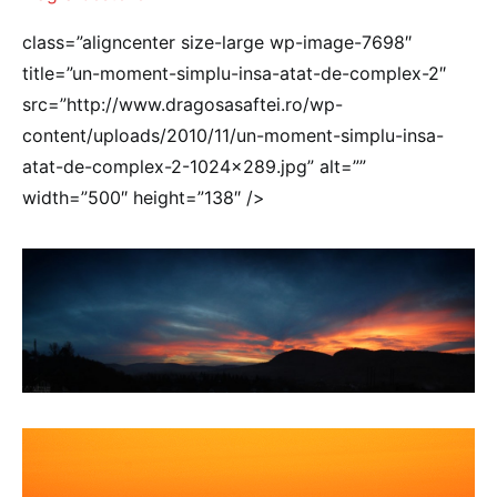
class=”aligncenter size-large wp-image-7698″
title=”un-moment-simplu-insa-atat-de-complex-2″
src=”http://www.dragosasaftei.ro/wp-
content/uploads/2010/11/un-moment-simplu-insa-
atat-de-complex-2-1024×289.jpg” alt=””
width=”500″ height=”138″ />