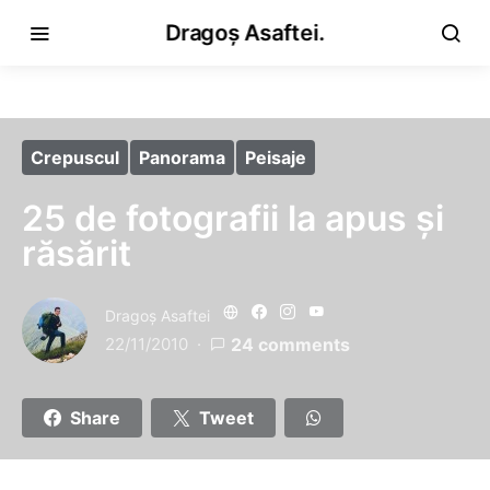
Dragoș Asaftei.
Crepuscul
Panorama
Peisaje
25 de fotografii la apus şi
răsărit
Dragoş Asaftei
22/11/2010
24 comments
Share
Tweet